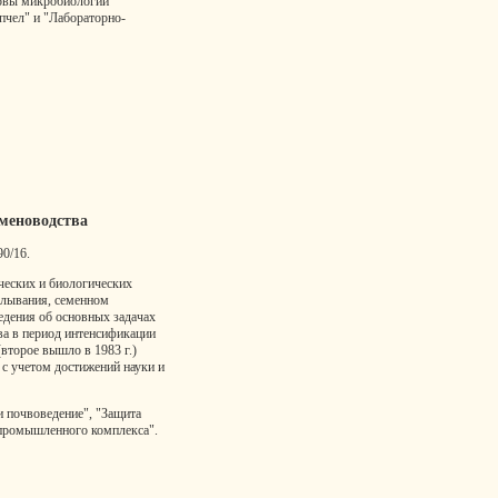
новы микробиологии"
 пчел" и "Лабораторно-
еменоводства
90/16.
ческих и биологических
елывания, семенном
едения об основных задачах
ва в период интенсификации
(второе вышло в 1983 г.)
с учетом достижений науки и
и почвоведение", "Защита
ропромышленного комплекса".