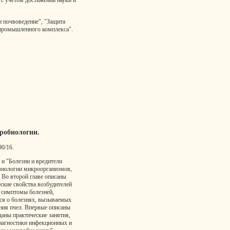
с учетом достижений науки и
и почвоведение", "Защита
ропромышленного комплекса".
робиологии.
90/16.
 и "Болезни и вредители
изиологии микроорганизмов,
 Во второй главе описаны
еские свойства возбудителей
, симптомы болезней,
ся о болезнях, вызываемых
ния пчел. Впервые описаны
даны практические занятия,
иагностики инфекционных и