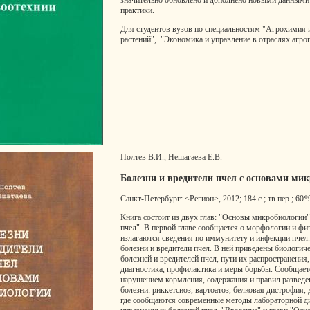
значительно обновлено и дополнено новыми данными 
практики.
Для студентов вузов по специальностям "Агрохимия 
растений", "Экономика и управление в отраслях аг
Полтев В.И., Нешагаева Е.В.
Болезни и вредители пчел с основами мик
Санкт-Петербург: <Регион>, 2012; 184 с.; тв.пер.; 60*
Книга состоит из двух глав: "Основы микробиологии"
пчел". В первой главе сообщается о морфологии и ф
излагаются сведения по иммунитету и инфекции пчел.
болезни и вредители пчел. В ней приведены биологич
болезней и вредителей пчел, пути их распространения
диагностика, профилактика и меры борьбы. Сообщает
нарушением кормления, содержания и правил разведе
болезни: риккетсиоз, вартоатоз, белковая дистрофия, 
где сообщаются современные методы лабораторной д