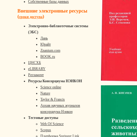
Собственные базы данных
Внешние электронные ресурсы
(
)
сроки доступа
Электронно-библиотечные системы
(ЭБС)
Лань
Юрайт
Znanium.com
BOOK.ru
ЦНСХБ
eLIBRARY
Регламент
Ресурсы Консорциума НЭИКОН
Science online
Nature
Taylor & Francis
Архив научных журналов
консорциума Нэикон
Тестовые доступы
Web Of Science
Scopus
Платформа Springer Link