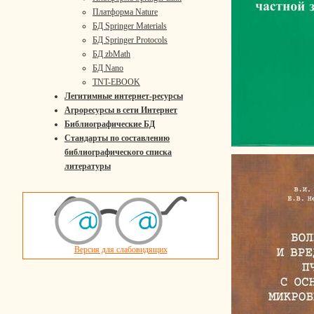
Платформа Nature
БД Springer Materials
БД Springer Protocols
БД zbMath
БД Nano
TNT-EBOOK
Легитимные интернет-ресурсы
Агроресурсы в сети Интернет
Библиографические БД
Стандарты по составлению
библиографического списка
литературы
Версия для слабовидящих