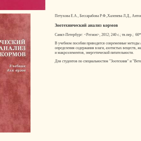
Петухова Е.А., Бессарабова Р.Ф.,Халенева Л.Д., Анто
Зоотехнический анализ кормов
Санкт-Петербург: <Регион>, 2012; 240 с.; тв.пер.; 60*
В учебном пособии приводятся современные методы 
определения содержания влаги, азотистых веществ, жи
и макроэлементов, энергетической питательности.
Для студентов по специальностям "Зоотехния" и "Ве