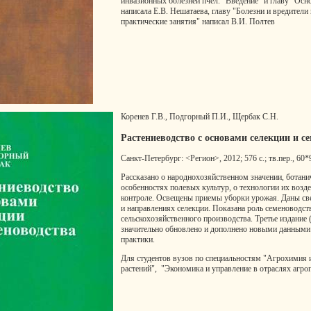
инвазионных болезней пчел. "Введение" и главу "Ос
написала Е.В. Нешатаева, главу "Болезни и вредители
практические занятия" написал В.И. Полтев
Коренев Г.В., Подгорный П.И., Щербак С.Н.
Растениеводство с основами селекции и с
Санкт-Петербург: <Регион>, 2012; 576 с.; тв.пер., 60*
Рассказано о народнохозяйственном значении, ботани
особенностях полевых культур, о технологии их возд
контроле. Освещены приемы уборки урожая. Даны св
и направлениях селекции. Показана роль семеноводст
сельскохозяйственного производства. Третье издание 
значительно обновлено и дополнено новыми данными 
практики.
Для студентов вузов по специальностям "Агрохимия 
растений", "Экономика и управление в отраслях аг