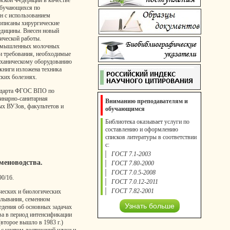
ской Федерации в качестве
обучающихся по
н с использованием
описаны хирургические
едицины. Внесен новый
ической работы.
ромышленных молочных
и требования, необходимые
еханическому оборудованию
 книги изложена техника
ких болезнях.
андарта ФГОС ВПО по
инарно-санитарная
Вниманию преподавателям и
ных ВУЗов, факультетов и
обучающимся
Библиотека оказывает услуги по
составлению и оформлению
списков литературы в соответствии
с:
ГОСТ 7.1-2003
еменоводства.
ГОСТ 7.80-2000
ГОСТ 7.0.5-2008
90/16.
ГОСТ 7.0.12-2011
ГОСТ 7.82-2001
ческих и биологических
елывания, семенном
Узнать больше
едения об основных задачах
ва в период интенсификации
(второе вышло в 1983 г.)