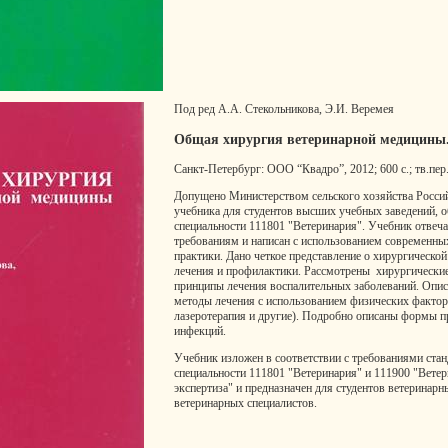
Под ред А.А. Стекольникова, Э.И. Веремея
Общая хирургия ветеринарной медицины
Санкт-Петербург: ООО “Квадро”, 2012; 600 с.; тв.пер.
Допущено Министерством сельского хозяйства Россий
учебника для студентов высших учебных заведений, 
специальности 111801 "Ветеринария". Учебник отве
требованиям и написан с использованием современны
практики. Дано четкое представление о хирургической
лечения и профилактики. Рассмотрены хирургические
принципы лечения воспалительных заболеваний. Опис
методы лечения с использованием физических фактор
лазеротерапия и другие). Подробно описаны формы 
инфекций.
Учебник изложен в соответствии с требованиями ст
специальности 111801 "Ветеринария" и 111900 "Ветер
экспертиза" и предназначен для студентов ветеринар
ветеринарных специалистов.