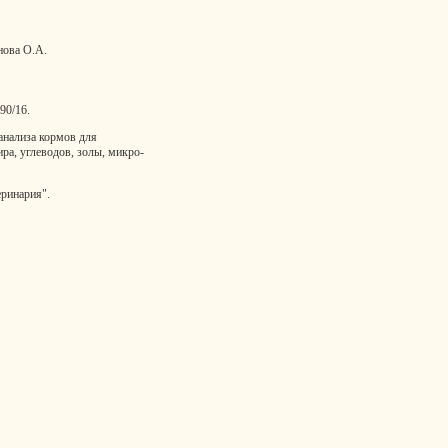
нова О.А.
90/16.
анализа кормов для
ра, углеводов, золы, микро-
теринария".