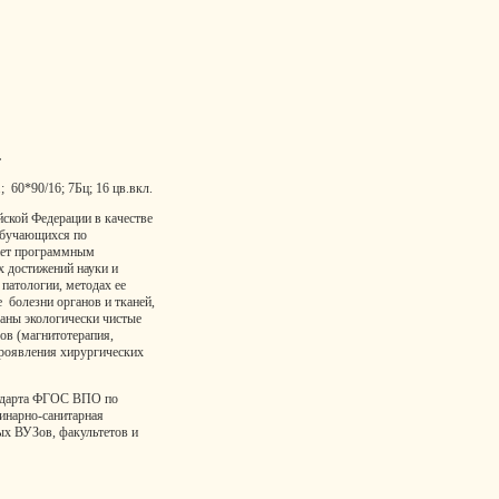
.
; 60*90/16; 7Бц; 16 цв.вкл.
ской Федерации в качестве
обучающихся по
чает программным
х достижений науки и
 патологии, методах ее
 болезни органов и тканей,
аны экологически чистые
ов (магнитотерапия,
проявления хирургических
андарта ФГОС ВПО по
инарно-санитарная
ных ВУЗов, факультетов и