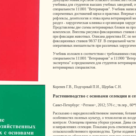
Допущено Министерством сельского хозяйства Россий
учебника для студентов высших учебных заведений, 
специальности 111801 "Ветеринария". Учебник написа
современных достижений науки и практики. Впервые 
рефлексы, деонтология и этика врача ветеринарной м
раздел - хирургическая клиника и организация хирург
Представлены две схемы ветеринарных блоков на п
комплексах. Внесены рисунки фиксационных станков 
при фиксации животных. Описана директива ЕС по м
фиксационных станков 98/37 ЕF. В специальной части
оперативных вмешательств при различных хирургичес
Учебник изложен в соответствии с требованиями ст
специальности 111801 "Ветеринария" и 111900 "Ветер
экспертиза" и предназначен для студентов ветеринар
ветеринарных специалистов.
Коренев Г.В., Подгорный П.И., Щербак С.Н.
Растениеводство с основами селекции и с
Санкт-Петербург: <Регион>, 2012; 576 с.; тв.пер., 60*
Рассказано о народнохозяйственном значении, ботани
особенностях полевых культур, о технологии их возд
контроле. Освещены приемы уборки урожая. Даны св
и направлениях селекции. Показана роль семеноводст
сельскохозяйственного производства. Третье издание 