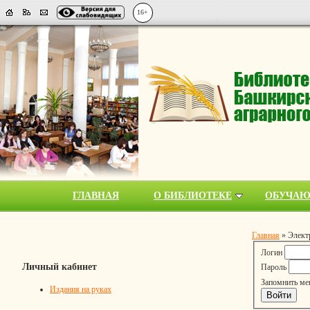
16+
ГЛАВНАЯ
О БИБЛИОТЕКЕ
ОБУЧА
Главная
»
Элект
Логин
Личный кабинет
Пароль
Запомнить ме
Издания на руках
Войти