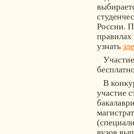
выбирает
студенче
России. 
правилах
узнать
зд
Участие 
бесплатно
В конку
участие с
бакалаври
магистра
(специали
вузов вы