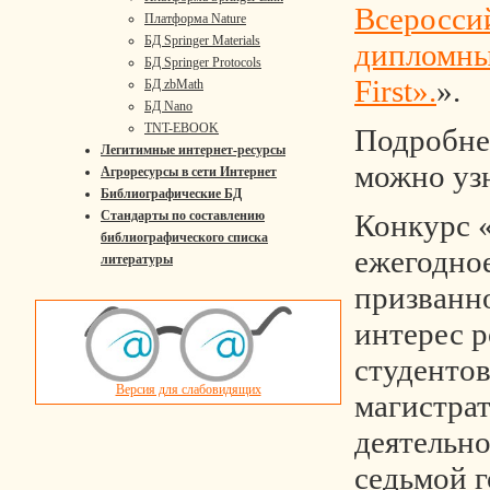
Всеросси
Платформа Nature
БД Springer Materials
дипломны
БД Springer Protocols
First».
».
БД zbMath
БД Nano
TNT-EBOOK
Подробне
Легитимные интернет-ресурсы
можно уз
Агроресурсы в сети Интернет
Библиографические БД
Конкурс «
Стандарты по составлению
библиографического списка
ежегодно
литературы
призванн
интерес 
студентов
Версия для слабовидящих
магистра
деятельно
седьмой г