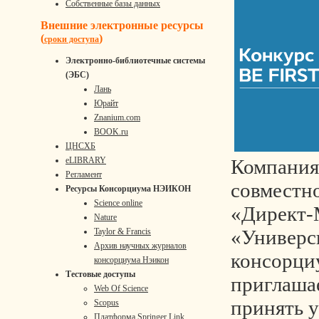
Собственные базы данных
Внешние электронные ресурсы
(
)
сроки доступа
Электронно-библиотечные системы
(ЭБС)
Лань
Юрайт
Znanium.com
BOOK.ru
ЦНСХБ
Компания
eLIBRARY
Регламент
совместно
Ресурсы Консорциума НЭИКОН
Science online
«Директ-
Nature
«Универси
Taylor & Francis
Архив научных журналов
консорц
консорциума Нэикон
Тестовые доступы
приглаша
Web Of Science
принять 
Scopus
Платформа Springer Link