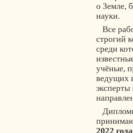
о Земле, 
науки.
Все рабо
строгий 
среди кот
известны
учёные, п
ведущих 
эксперты 
направле
Дипломн
принимаю
2022 года