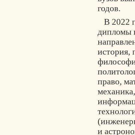
годов.
В 2022 г
дипломы 
направле
история, 
философи
политолог
право, ма
механика
информа
технолог
(инженер
и астроно