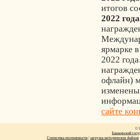
итогов с
2022 года
награжде
Междуна
ярмарке в
2022 года
награжде
офлайн) 
изменены,
информац
сайте кон
© 
Башкирский госуд
Статистика посещаемости
|
загрузка методических файлов