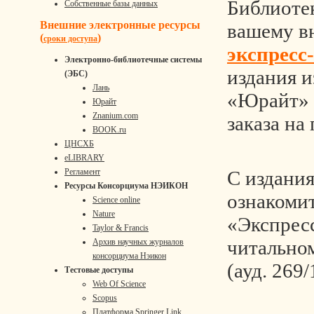
Библиоте
Собственные базы данных
Внешние электронные ресурсы
вашему 
(
)
сроки доступа
экспресс
Электронно-библиотечные системы
издания и
(ЭБС)
Лань
«Юрайт» 
Юрайт
Znanium.com
заказа на
BOOK.ru
ЦНСХБ
eLIBRARY
С издани
Регламент
Ресурсы Консорциума НЭИКОН
ознакомит
Science online
Nature
«Экспрес
Taylor & Francis
читальном
Архив научных журналов
консорциума Нэикон
(ауд. 269/
Тестовые доступы
Web Of Science
Scopus
Платформа Springer Link