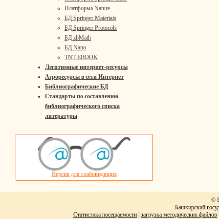
Платформа Nature
БД Springer Materials
БД Springer Protocols
БД zbMath
БД Nano
TNT-EBOOK
Легитимные интернет-ресурсы
Агроресурсы в сети Интернет
Библиографические БД
Стандарты по составлению
библиографического списка
литературы
Версия для слабовидящих
© 
Башкирский госуд
Статистика посещаемости
|
загрузка методических файлов