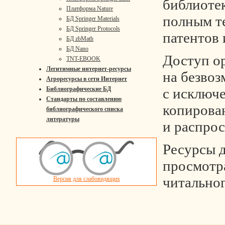
библиотек
Платформа Nature
полным те
БД Springer Materials
БД Springer Protocols
патентов 
БД zbMath
БД Nano
Доступ о
TNT-EBOOK
Легитимные интернет-ресурсы
на безвоз
Агроресурсы в сети Интернет
с исключ
Библиографические БД
Стандарты по составлению
копирова
библиографического списка
литературы
и распрос
Ресурсы 
просмотр
читальног
Версия для слабовидящих