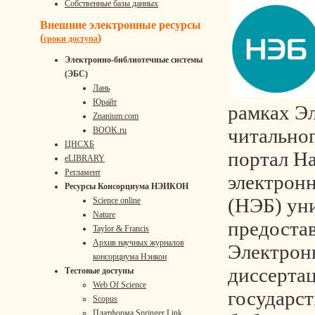
Собственные базы данных
Внешние электронные ресурсы
(
)
сроки доступа
Электронно-библиотечные системы
(ЭБС)
Лань
Юрайт
рамках Э
Znanium.com
читальног
BOOK.ru
ЦНСХБ
портал Н
eLIBRARY
Регламент
электрон
Ресурсы Консорциума НЭИКОН
(НЭБ) ун
Science online
Nature
предостав
Taylor & Francis
Архив научных журналов
Электрон
консорциума Нэикон
диссерта
Тестовые доступы
Web Of Science
государс
Scopus
Платформа Springer Link