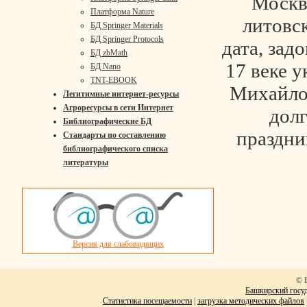
Москв
Платформа Nature
литовс
БД Springer Materials
БД Springer Protocols
дата, зад
БД zbMath
17 веке у
БД Nano
TNT-EBOOK
Михайло
Легитимные интернет-ресурсы
Агроресурсы в сети Интернет
долг
Библиографические БД
праздни
Стандарты по составлению
библиографического списка
литературы
Версия для слабовидящих
© 
Башкирский госуд
Статистика посещаемости
|
загрузка методических файлов