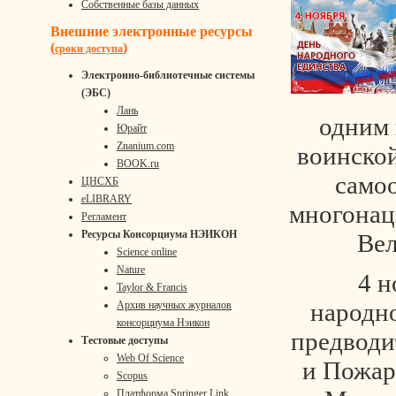
Собственные базы данных
Внешние электронные ресурсы
(
)
сроки доступа
Электронно-библиотечные системы
(ЭБС)
Лань
одним 
Юрайт
Znanium.com
воинской
BOOK.ru
само
ЦНСХБ
eLIBRARY
многонац
Регламент
Ресурсы Консорциума НЭИКОН
Вел
Science online
Nature
4 ноя
Taylor & Francis
народн
Архив научных журналов
консорциума Нэикон
предводи
Тестовые доступы
Web Of Science
и Пожар
Scopus
Платформа Springer Link