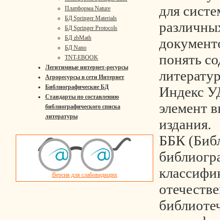
для систе
Платформа Nature
БД Springer Materials
различны
БД Springer Protocols
БД zbMath
документ
БД Nano
понять со
TNT-EBOOK
Легитимные интернет-ресурсы
литератур
Агроресурсы в сети Интернет
Библиографические БД
Индекс У
Стандарты по составлению
элемент 
библиографического списка
литературы
издания.
ББК (Биб
библиогр
классифик
Версия для слабовидящих
отечеств
библиоте