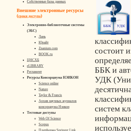
Собственные базы данных
Внешние электронные ресурсы
(
)
сроки доступа
Электронно-библиотечные системы
(ЭБС)
Лань
классифи
Юрайт
состоит и
Znanium.com
BOOK.ru
определя
ЦНСХБ
eLIBRARY
ББК и авт
Регламент
УДК (Уни
Ресурсы Консорциума НЭИКОН
Science online
десятична
Nature
Taylor & Francis
классифик
Архив научных журналов
систем к
консорциума Нэикон
Тестовые доступы
информац
Web Of Science
Scopus
используе
Платформа Springer Link