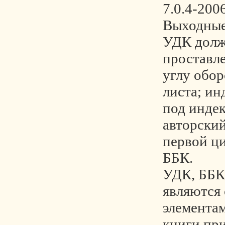
7.0.4-200
Выходные
УДК долж
проставле
углу обор
листа; ин
под инде
авторский
первой ц
ББК.
УДК, ББК 
являются
элемента
книги при