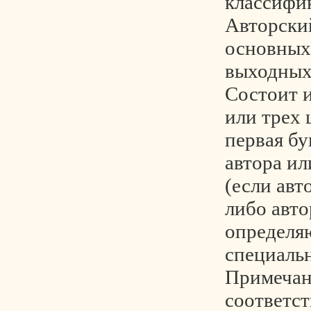
классифи
Авторский
основных
выходных
Состоит и
или трех 
первая б
автора ил
(если авт
либо авто
определя
специаль
Примечан
соответс