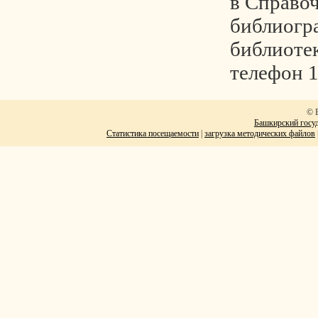
в Справо
библиогр
библиотек
телефон 
© 
Башкирский госуд
Статистика посещаемости
|
загрузка методических файлов