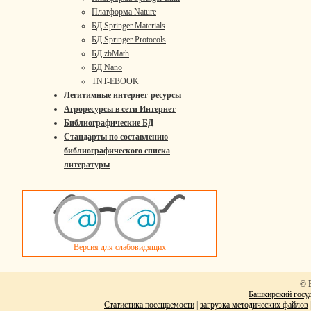
Платформа Nature
БД Springer Materials
БД Springer Protocols
БД zbMath
БД Nano
TNT-EBOOK
Легитимные интернет-ресурсы
Агроресурсы в сети Интернет
Библиографические БД
Стандарты по составлению
библиографического списка
литературы
Версия для слабовидящих
© 
Башкирский госуд
Статистика посещаемости
|
загрузка методических файлов