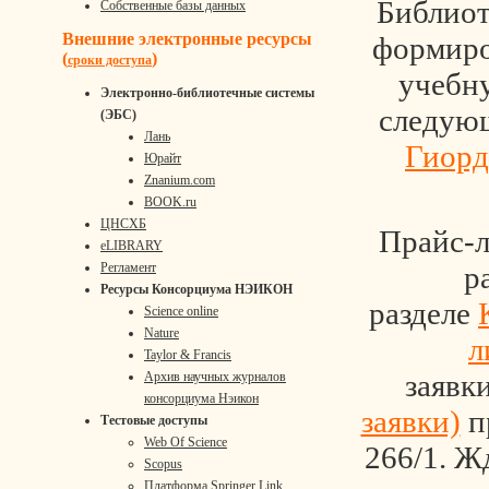
Библиот
Собственные базы данных
Внешние электронные ресурсы
формиро
(
)
сроки доступа
учебн
Электронно-библиотечные системы
следующ
(ЭБС)
Лань
Гиорд
Юрайт
Znanium.com
BOOK.ru
ЦНСХБ
Прайс-л
eLIBRARY
р
Регламент
Ресурсы Консорциума НЭИКОН
разделе
Science online
Nature
л
Taylor & Francis
заявки
Архив научных журналов
консорциума Нэикон
заявки)
п
Тестовые доступы
Web Of Science
266/1. Ж
Scopus
Платформа Springer Link