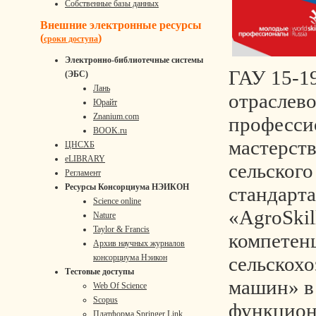
Собственные базы данных
Внешние электронные ресурсы
(
)
сроки доступа
Электронно-библиотечные системы
ГАУ 15-19
(ЭБС)
Лань
отраслев
Юрайт
Znanium.com
професси
BOOK.ru
мастерств
ЦНСХБ
eLIBRARY
сельского
Регламент
Ресурсы Консорциума НЭИКОН
стандарта
Science online
«AgroSkil
Nature
Taylor & Francis
компетен
Архив научных журналов
сельскох
консорциума Нэикон
Тестовые доступы
машин» в
Web Of Science
Scopus
функцион
Платформа Springer Link