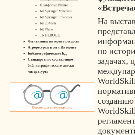
«Встреч
Платформа Nature
БД Springer Materials
БД Springer Protocols
На выста
БД zbMath
представ
БД Nano
TNT-EBOOK
информац
Легитимные интернет-ресурсы
Агроресурсы в сети Интернет
по истори
Библиографические БД
задачах, 
Стандарты по составлению
библиографического списка
междунар
литературы
WorldSkill
норматив
созданию
Версия для слабовидящих
WorldSkill
регламен
документ