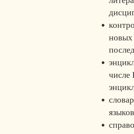
дисци
контр
новых
послед
энцикл
числе 
энцик
словар
языков
справ