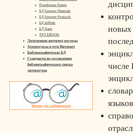
дисци
Платформа Nature
БД Springer Materials
контр
БД Springer Protocols
БД zbMath
новых
БД Nano
TNT-EBOOK
послед
Легитимные интернет-ресурсы
Агроресурсы в сети Интернет
энцикл
Библиографические БД
Стандарты по составлению
числе 
библиографического списка
литературы
энцик
словар
языков
Версия для слабовидящих
справ
отрасл