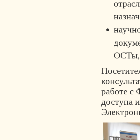
отрасл
назнач
научн
докум
ОСТы,С
Посетите
консульт
работе с
доступа и
Электрон