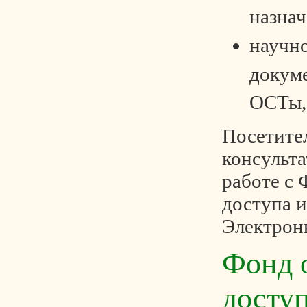
назнач
научн
докум
ОСТы,С
Посетите
консульт
работе с
доступа и
Электрон
Фонд 
досту