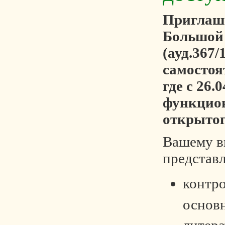
Приглаша
Большой
(ауд.367/
самостоя
где с 26.
функцио
открытог
Вашему 
представ
контр
основ
литера