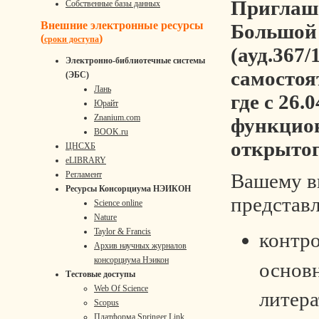
Приглаша
Собственные базы данных
Внешние электронные ресурсы
Большой
(
)
сроки доступа
(ауд.367/
Электронно-библиотечные системы
самостоя
(ЭБС)
Лань
где с 26.
Юрайт
Znanium.com
функцио
BOOK.ru
открытог
ЦНСХБ
eLIBRARY
Вашему 
Регламент
Ресурсы Консорциума НЭИКОН
представ
Science online
Nature
Taylor & Francis
контр
Архив научных журналов
консорциума Нэикон
основ
Тестовые доступы
Web Of Science
литера
Scopus
Платформа Springer Link