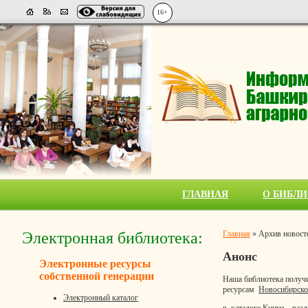
16+
ГЛАВНАЯ
О БИБЛИ
Электронная библиотека:
Главная
»
Архив новост
Анонс
Электронные ресурсы
собственной генерации
Наша библиотека получи
ресурсам
Новосибирског
Электронный каталог
в каталоге Книги – раз