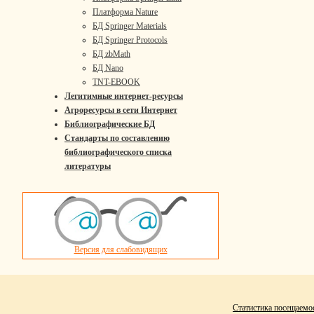
Платформа Nature
БД Springer Materials
БД Springer Protocols
БД zbMath
БД Nano
TNT-EBOOK
Легитимные интернет-ресурсы
Агроресурсы в сети Интернет
Библиографические БД
Стандарты по составлению
библиографического списка
литературы
Версия для слабовидящих
Статистика посещаемо