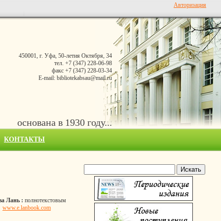
Авторизация
450001, г. Уфа, 50-летия Октября, 34
тел. +7 (347) 228-06-98
факс +7 (347) 228-03-34
E-mail: bibliotekabsau@mail.ru
основана в 1930 году...
КОНТАКТЫ
ва Лань :
полнотекстовым
-
www.e.lanbook.com