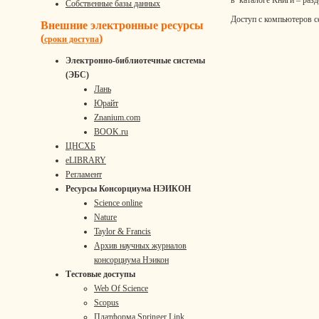
Собственные базы данных
Доступ с компьютеров с
Внешние электронные ресурсы
(
)
сроки доступа
Электронно-библиотечные системы
(ЭБС)
Лань
Юрайт
Znanium.com
BOOK.ru
ЦНСХБ
eLIBRARY
Регламент
Ресурсы Консорциума НЭИКОН
Science online
Nature
Taylor & Francis
Архив научных журналов
консорциума Нэикон
Тестовые доступы
Web Of Science
Scopus
Платформа Springer Link