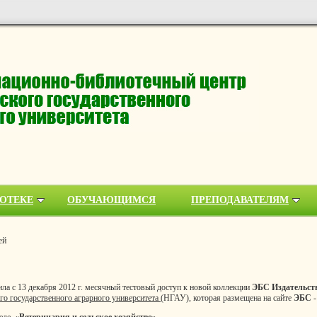
ОТЕКЕ
ОБУЧАЮЩИМСЯ
ПРЕПОДАВАТЕЛЯМ
ей
ла с 13 декабря 2012 г. месячный тестовый доступ к новой коллекции
ЭБС Издательст
о государственного аграрного университета (
НГАУ), которая размещена на сайте
ЭБС
деле
«Ветеринария и сельское хозяйство».