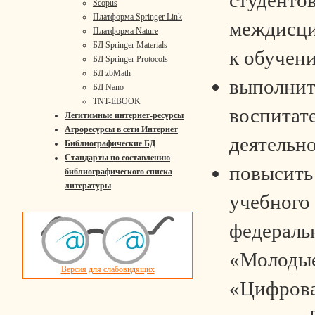
Scopus
Платформа Springer Link
междисци
Платформа Nature
БД Springer Materials
к обучен
БД Springer Protocols
БД zbMath
выполнит
БД Nano
TNT-EBOOK
воспитат
Легитимные интернет-ресурсы
Агроресурсы в сети Интернет
деятельно
Библиографические БД
Стандарты по составлению
повысить
библиографического списка
литературы
учебного 
федераль
«Молодые
Версия для слабовидящих
«Цифрова