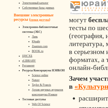
Электронный каталог
Собственные базы данных
Внешние электронные
могут
беспл
ресурсы (
)
сроки доступа
тесты по ше
Электронно-библиотечные
системы (ЭБС)
(география, 
Лань
литература,
Юрайт
Znanium.com
в серьезном 
BOOK.ru
ЦНСХБ
форматах, а 
eLIBRARY
онлайн-библ
Регламент
Ресурсы Консорциума НЭИКОН
Science online
Зачем участ
Nature
в
«Культурн
Taylor & Francis
Архив научных журналов
консорциума Нэикон
расширит
Тестовые доступы
Web Of Science
студенто