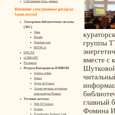
Собственные базы данных
Внешние электронные ресурсы
(
)
сроки доступа
Электронно-библиотечные системы
(ЭБС)
кураторск
Лань
Юрайт
группы Т
Znanium.com
BOOK.ru
энергетич
ЦНСХБ
вместе с 
eLIBRARY
Регламент
Шутковой
Ресурсы Консорциума НЭИКОН
Science online
читальны
Nature
информац
Taylor & Francis
Архив научных журналов
библиотеч
консорциума Нэикон
Тестовые доступы
главный 
Web Of Science
Фомина И
Scopus
Платформа Springer Link