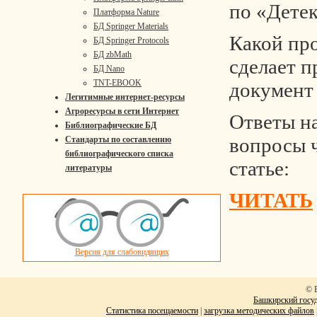
по «Дете
Платформа Nature
БД Springer Materials
Какой пр
БД Springer Protocols
БД zbMath
сделает 
БД Nano
TNT-EBOOK
документ
Легитимные интернет-ресурсы
Агроресурсы в сети Интернет
Ответы на
Библиографические БД
вопросы 
Стандарты по составлению
библиографического списка
статье:
литературы
ЧИТАТЬ
Версия для слабовидящих
© 
Башкирский госуд
Статистика посещаемости
|
загрузка методических файлов