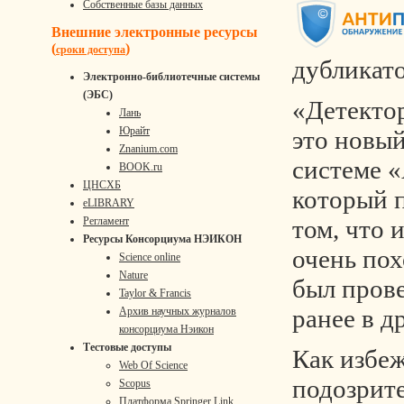
Собственные базы данных
Внешние электронные ресурсы
(
)
сроки доступа
дубликат
Электронно-библиотечные системы
(ЭБС)
«Детекто
Лань
Юрайт
это новы
Znanium.com
системе 
BOOK.ru
ЦНСХБ
который 
eLIBRARY
том, что
Регламент
Ресурсы Консорциума НЭИКОН
очень по
Science online
Nature
был прове
Taylor & Francis
ранее в д
Архив научных журналов
консорциума Нэикон
Тестовые доступы
Как избе
Web Of Science
подозрит
Scopus
Платформа Springer Link