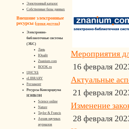
Электронный каталог
Собственные базы данных
Внешние электронные
ресурсы (
)
сроки доступа
Электронно-
библиотечные системы
(ЭБС)
Лань
Мероприятия дл
Юрайт
Znanium.com
16 февраля 2023
BOOK.ru
ЦНСХБ
Актуальные асп
eLIBRARY
Регламент
21 февраля 2023
Ресурсы Консорциума
НЭИКОН
Science online
Изменение зако
Nature
Taylor & Francis
28 февраля 2023
Архив научных
журналов