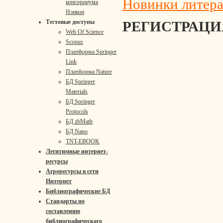
Новинки литер
консорциума
Нэикон
РЕГИСТРАЦИЯ 
Тестовые доступы
Web Of Science
Scopus
Платформа Springer
Link
Платформа Nature
БД Springer
Materials
БД Springer
Protocols
БД zbMath
БД Nano
TNT-EBOOK
Легитимные интернет-
ресурсы
Агроресурсы в сети
Интернет
Библиографические БД
Стандарты по
составлению
библиографического