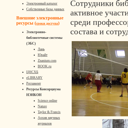
Сотрудники би
Электронный каталог
Собственные базы данных
активное участи
Внешние электронные
среди профессо
ресурсы (
)
сроки доступа
состава и сотр
Электронно-
библиотечные системы
(ЭБС)
Лань
Юрайт
Znanium.com
BOOK.ru
ЦНСХБ
eLIBRARY
Регламент
Ресурсы Консорциума
НЭИКОН
Science online
Nature
Taylor & Francis
Архив научных
журналов