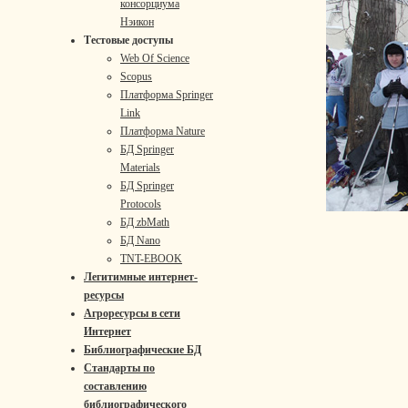
консорциума
Нэикон
Тестовые доступы
Web Of Science
Scopus
Платформа Springer
Link
Платформа Nature
БД Springer
Materials
БД Springer
Protocols
БД zbMath
БД Nano
TNT-EBOOK
Легитимные интернет-
ресурсы
Агроресурсы в сети
Интернет
Библиографические БД
Стандарты по
составлению
библиографического