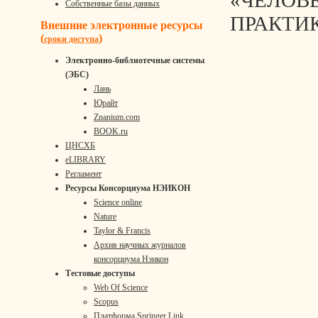
«ЧЕЛОВ
Собственные базы данных
ПРАКТИ
Внешние электронные ресурсы
(
)
сроки доступа
Электронно-библиотечные системы
(ЭБС)
Лань
Юрайт
Znanium.com
BOOK.ru
ЦНСХБ
eLIBRARY
Регламент
Ресурсы Консорциума НЭИКОН
Science online
Nature
Taylor & Francis
Архив научных журналов
консорциума Нэикон
Тестовые доступы
Web Of Science
Scopus
Платформа Springer Link