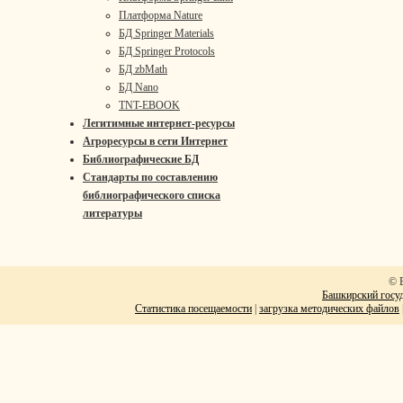
Платформа Nature
БД Springer Materials
БД Springer Protocols
БД zbMath
БД Nano
TNT-EBOOK
Легитимные интернет-ресурсы
Агроресурсы в сети Интернет
Библиографические БД
Стандарты по составлению
библиографического списка
литературы
© 
Башкирский госуд
Статистика посещаемости
|
загрузка методических файлов