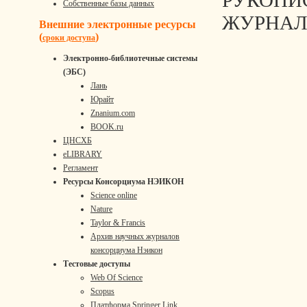
РУКОПИ
Собственные базы данных
ЖУРНАЛ
Внешние электронные ресурсы
(
)
сроки доступа
Электронно-библиотечные системы
(ЭБС)
Лань
Юрайт
Znanium.com
BOOK.ru
ЦНСХБ
eLIBRARY
Регламент
Ресурсы Консорциума НЭИКОН
Science online
Nature
Taylor & Francis
Архив научных журналов
консорциума Нэикон
Тестовые доступы
Web Of Science
Scopus
Платформа Springer Link