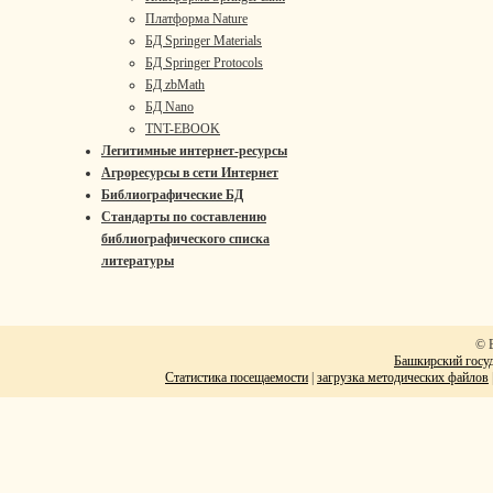
Платформа Nature
БД Springer Materials
БД Springer Protocols
БД zbMath
БД Nano
TNT-EBOOK
Легитимные интернет-ресурсы
Агроресурсы в сети Интернет
Библиографические БД
Стандарты по составлению
библиографического списка
литературы
© 
Башкирский госуд
Статистика посещаемости
|
загрузка методических файлов