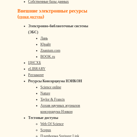
Собственные базы данных
Внешние электронные ресурсы
(
)
сроки доступа
Электронно-библиотечные системы
(ЭБС)
Лань
Юрайт
Znanium.com
BOOK.ru
ЦНСХБ
eLIBRARY
Регламент
Ресурсы Консорциума НЭИКОН
Science online
Nature
Taylor & Francis
Архив научных журналов
консорциума Нэикон
Тестовые доступы
Web Of Science
Scopus
Платформа Springer Link