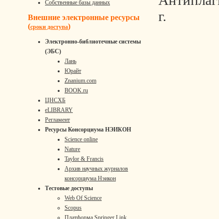
Антиплаги
Собственные базы данных
г.
Внешние электронные ресурсы
(
)
сроки доступа
Электронно-библиотечные системы
(ЭБС)
Лань
Юрайт
Znanium.com
BOOK.ru
ЦНСХБ
eLIBRARY
Регламент
Ресурсы Консорциума НЭИКОН
Science online
Nature
Taylor & Francis
Архив научных журналов
консорциума Нэикон
Тестовые доступы
Web Of Science
Scopus
Платформа Springer Link