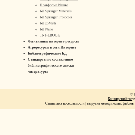
Платформа Nature
БД Springer Materials
БД Springer Protocols
БД zbMath
БД Nano
TNT-EBOOK
Легитимные интернет-ресурсы
Агроресурсы в сети Интернет
Библиографические БД
Стандарты по составлению
библиографического списка
литературы
© 
Башкирский госуд
Статистика посещаемости
|
загрузка методических файлов