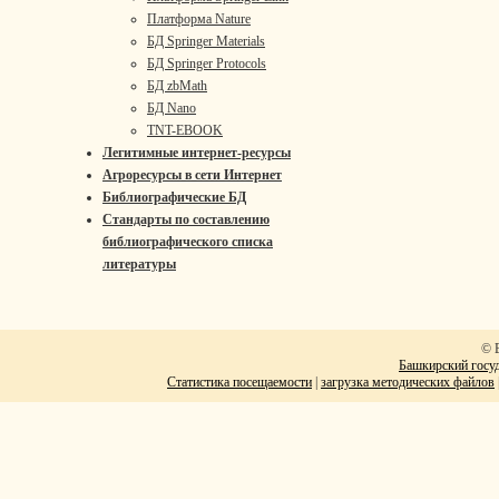
Платформа Nature
БД Springer Materials
БД Springer Protocols
БД zbMath
БД Nano
TNT-EBOOK
Легитимные интернет-ресурсы
Агроресурсы в сети Интернет
Библиографические БД
Стандарты по составлению
библиографического списка
литературы
© 
Башкирский госуд
Статистика посещаемости
|
загрузка методических файлов