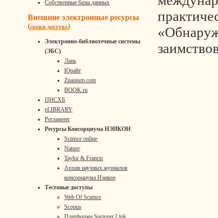
междунар
Собственные базы данных
практиче
Внешние электронные ресурсы
(
)
сроки доступа
«Обнару
Электронно-библиотечные системы
заимство
(ЭБС)
Лань
Юрайт
Znanium.com
BOOK.ru
ЦНСХБ
eLIBRARY
Регламент
Ресурсы Консорциума НЭИКОН
Science online
Nature
Taylor & Francis
Архив научных журналов
консорциума Нэикон
Тестовые доступы
Web Of Science
Scopus
Платформа Springer Link