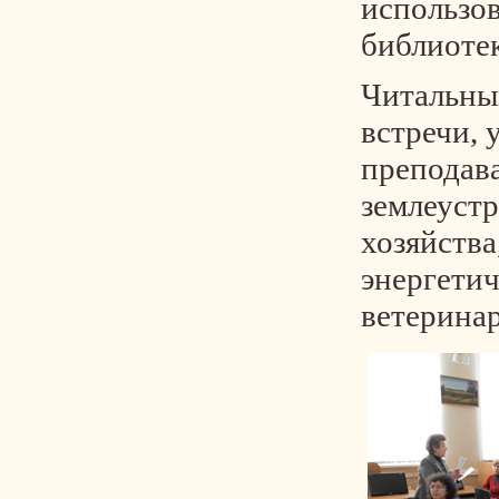
использо
библиоте
Читальный
встречи, 
преподав
землеустр
хозяйства
энергетич
ветерина