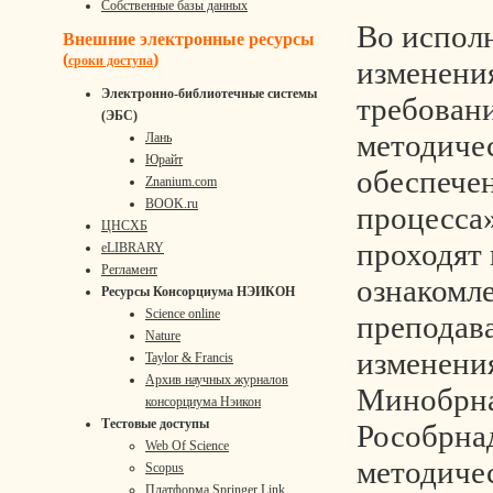
Собственные базы данных
Во испол
Внешние электронные ресурсы
(
)
сроки доступа
изменени
Электронно-библиотечные системы
требовани
(ЭБС)
методиче
Лань
Юрайт
обеспече
Znanium.com
BOOK.ru
процесса»
ЦНСХБ
проходят 
eLIBRARY
Регламент
ознакомл
Ресурсы Консорциума НЭИКОН
Science online
преподава
Nature
изменени
Taylor & Francis
Архив научных журналов
Минобрна
консорциума Нэикон
Тестовые доступы
Рособрнад
Web Of Science
методиче
Scopus
Платформа Springer Link