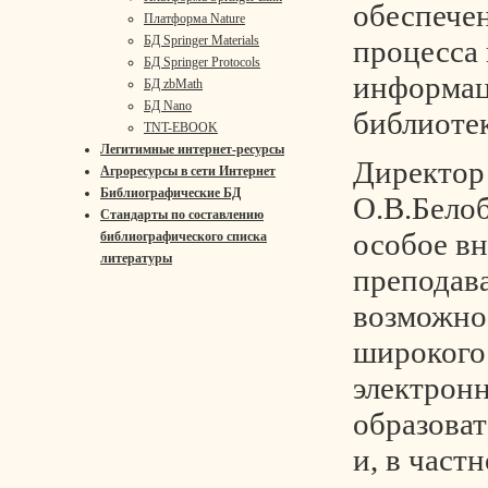
обеспече
Платформа Nature
БД Springer Materials
процесса
БД Springer Protocols
информац
БД zbMath
БД Nano
библиоте
TNT-EBOOK
Легитимные интернет-ресурсы
Директор
Агроресурсы в сети Интернет
Библиографические БД
О.В.Бело
Стандарты по составлению
особое в
библиографического списка
литературы
преподава
возможно
широкого
электронн
образова
и, в частн