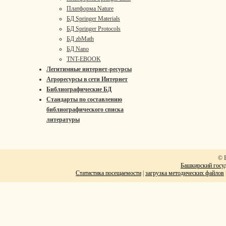
Платформа Nature
БД Springer Materials
БД Springer Protocols
БД zbMath
БД Nano
TNT-EBOOK
Легитимные интернет-ресурсы
Агроресурсы в сети Интернет
Библиографические БД
Стандарты по составлению
библиографического списка
литературы
© 
Башкирский госуд
Статистика посещаемости
|
загрузка методических файлов