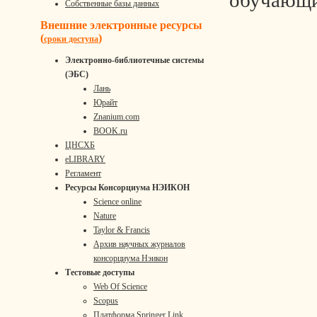
обучающи
Собственные базы данных
Внешние электронные ресурсы
(
)
сроки доступа
Электронно-библиотечные системы
(ЭБС)
Лань
Юрайт
Znanium.com
BOOK.ru
ЦНСХБ
eLIBRARY
Регламент
Ресурсы Консорциума НЭИКОН
Science online
Nature
Taylor & Francis
Архив научных журналов
консорциума Нэикон
Тестовые доступы
Web Of Science
Scopus
Платформа Springer Link