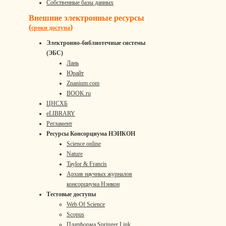
Собственные базы данных
Внешние электронные ресурсы
(
)
сроки доступа
Электронно-библиотечные системы
(ЭБС)
Лань
Юрайт
Znanium.com
BOOK.ru
ЦНСХБ
eLIBRARY
Регламент
Ресурсы Консорциума НЭИКОН
Science online
Nature
Taylor & Francis
Архив научных журналов
консорциума Нэикон
Тестовые доступы
Web Of Science
Scopus
Платформа Springer Link