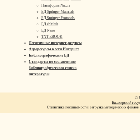
Платформа Nature
БД Springer Materials
БД Springer Protocols
БД zbMath
БД Nano
TNT-EBOOK
Легитимные интернет-ресурсы
Агроресурсы в сети Интернет
Библиографические БД
Стандарты по составлению
библиографического списка
литературы
© 
Башкирский госуд
Статистика посещаемости
|
загрузка методических файлов