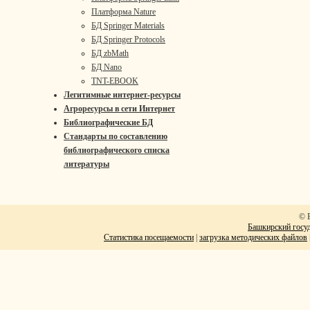
Платформа Nature
БД Springer Materials
БД Springer Protocols
БД zbMath
БД Nano
TNT-EBOOK
Легитимные интернет-ресурсы
Агроресурсы в сети Интернет
Библиографические БД
Стандарты по составлению
библиографического списка
литературы
© 
Башкирский госуд
Статистика посещаемости
|
загрузка методических файлов