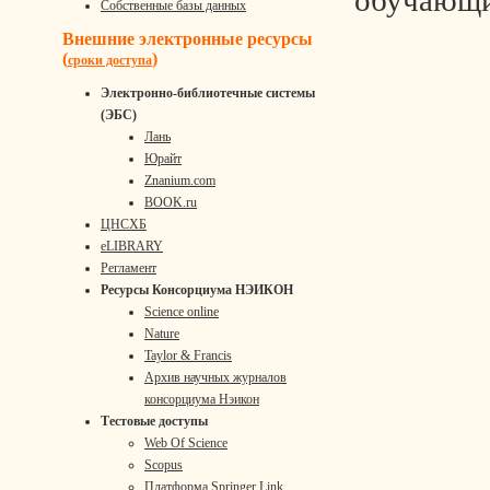
обучающи
Собственные базы данных
Внешние электронные ресурсы
(
)
сроки доступа
Электронно-библиотечные системы
(ЭБС)
Лань
Юрайт
Znanium.com
BOOK.ru
ЦНСХБ
eLIBRARY
Регламент
Ресурсы Консорциума НЭИКОН
Science online
Nature
Taylor & Francis
Архив научных журналов
консорциума Нэикон
Тестовые доступы
Web Of Science
Scopus
Платформа Springer Link