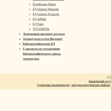
Платформа Nature
БД Springer Materials
БД Springer Protocols
БД zbMath
БД Nano
TNT-EBOOK
Легитимные интернет-ресурсы
Агроресурсы в сети Интернет
Библиографические БД
Стандарты по составлению
библиографического списка
литературы
© 
Башкирский госуд
Статистика посещаемости
|
загрузка методических файлов