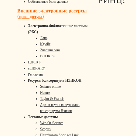
РИНЦ!
Собственные базы данных
Внешние электронные ресурсы
(
)
сроки доступа
Электронно-библиотечные системы
(ЭБС)
Лань
Юрайт
Znanium.com
BOOK.ru
ЦНСХБ
eLIBRARY
Регламент
Ресурсы Консорциума НЭИКОН
Science online
Nature
Taylor & Francis
Архив научных журналов
консорциума Нэикон
Тестовые доступы
Web Of Science
Scopus
Платформа Springer Link