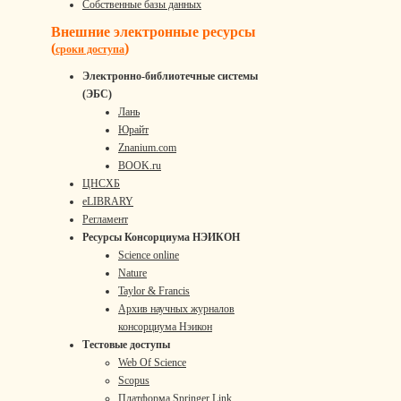
Собственные базы данных
Внешние электронные ресурсы
(
)
сроки доступа
Электронно-библиотечные системы
(ЭБС)
Лань
Юрайт
Znanium.com
BOOK.ru
ЦНСХБ
eLIBRARY
Регламент
Ресурсы Консорциума НЭИКОН
Science online
Nature
Taylor & Francis
Архив научных журналов
консорциума Нэикон
Тестовые доступы
Web Of Science
Scopus
Платформа Springer Link