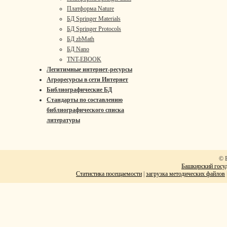
Платформа Nature
БД Springer Materials
БД Springer Protocols
БД zbMath
БД Nano
TNT-EBOOK
Легитимные интернет-ресурсы
Агроресурсы в сети Интернет
Библиографические БД
Стандарты по составлению
библиографического списка
литературы
© 
Башкирский госуд
Статистика посещаемости
|
загрузка методических файлов