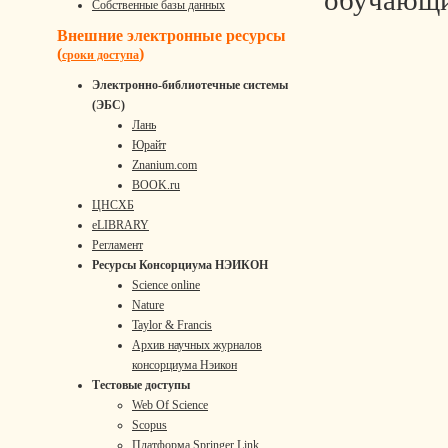
обучающи
Собственные базы данных
Внешние электронные ресурсы
(
)
сроки доступа
Электронно-библиотечные системы
(ЭБС)
Лань
Юрайт
Znanium.com
BOOK.ru
ЦНСХБ
eLIBRARY
Регламент
Ресурсы Консорциума НЭИКОН
Science online
Nature
Taylor & Francis
Архив научных журналов
консорциума Нэикон
Тестовые доступы
Web Of Science
Scopus
Платформа Springer Link