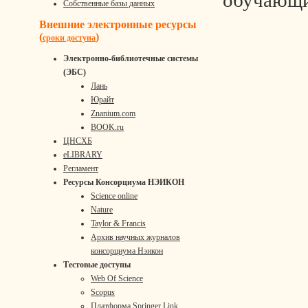
обучающи
Собственные базы данных
Внешние электронные ресурсы
(
)
сроки доступа
Электронно-библиотечные системы
(ЭБС)
Лань
Юрайт
Znanium.com
BOOK.ru
ЦНСХБ
eLIBRARY
Регламент
Ресурсы Консорциума НЭИКОН
Science online
Nature
Taylor & Francis
Архив научных журналов
консорциума Нэикон
Тестовые доступы
Web Of Science
Scopus
Платформа Springer Link