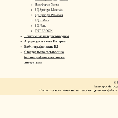
Платформа Nature
БД Springer Materials
БД Springer Protocols
БД zbMath
БД Nano
TNT-EBOOK
Легитимные интернет-ресурсы
Агроресурсы в сети Интернет
Библиографические БД
Стандарты по составлению
библиографического списка
литературы
© 
Башкирский госуд
Статистика посещаемости
|
загрузка методических файлов