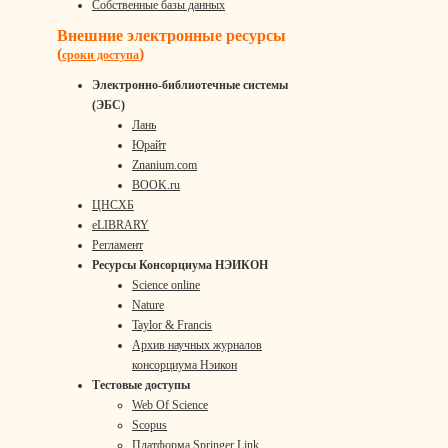
Собственные базы данных
Внешние электронные ресурсы
(
)
сроки доступа
Электронно-библиотечные системы
(ЭБС)
Лань
Юрайт
Znanium.com
BOOK.ru
ЦНСХБ
eLIBRARY
Регламент
Ресурсы Консорциума НЭИКОН
Science online
Nature
Taylor & Francis
Архив научных журналов
консорциума Нэикон
Тестовые доступы
Web Of Science
Scopus
Платформа Springer Link