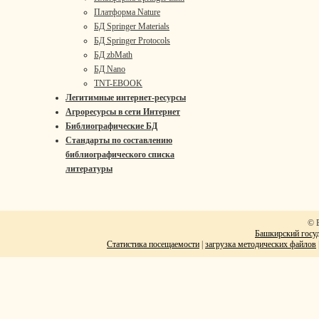
Платформа Nature
БД Springer Materials
БД Springer Protocols
БД zbMath
БД Nano
TNT-EBOOK
Легитимные интернет-ресурсы
Агроресурсы в сети Интернет
Библиографические БД
Стандарты по составлению
библиографического списка
литературы
© 
Башкирский госуд
Статистика посещаемости
|
загрузка методических файлов