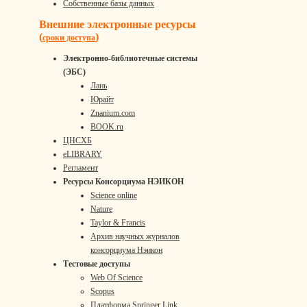
Собственные базы данных
Внешние электронные ресурсы
(
)
сроки доступа
Электронно-библиотечные системы
(ЭБС)
Лань
Юрайт
Znanium.com
BOOK.ru
ЦНСХБ
eLIBRARY
Регламент
Ресурсы Консорциума НЭИКОН
Science online
Nature
Taylor & Francis
Архив научных журналов
консорциума Нэикон
Тестовые доступы
Web Of Science
Scopus
Платформа Springer Link