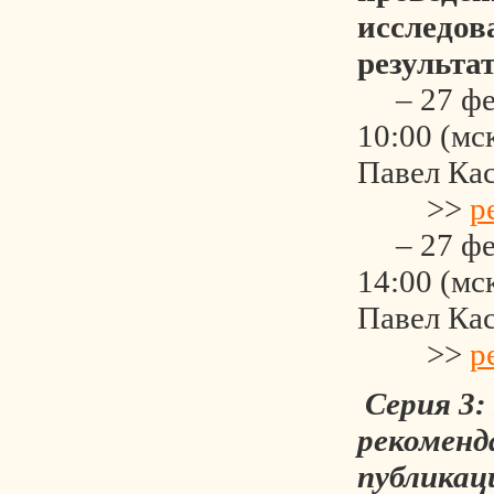
исследов
результа
– 27 фев
10:00 (мс
Павел Ка
>>
р
– 27 фев
14:00 (мс
Павел Ка
>>
р
Серия 3
рекоменд
публикац