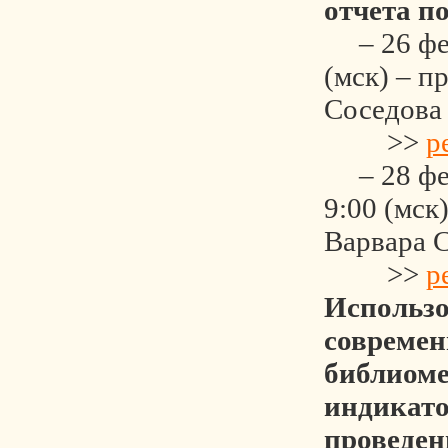
отчета п
– 26 фев
(мск) – п
Соседова
>>
р
– 28 фев
9:00 (мск
Варвара 
>>
р
Использ
совреме
библиом
индикато
проведен