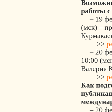
Возможно
работы с
– 19 фев
(мск) – п
Курмакае
>>
р
– 20 фев
10:00 (мс
Валерия 
>>
р
Как подг
публика
междуна
– 20 фев