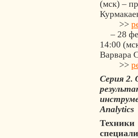
(мск) – п
Курмакае
>>
р
– 28 фев
14:00 (мс
Варвара 
>>
р
Серия 2.
результ
инструме
Analytics
Техники
специали