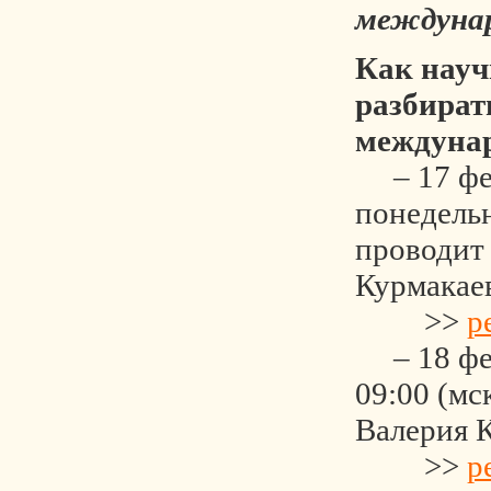
междуна
Как науч
разбират
междуна
– 17 фе
понедельн
проводит
Курмакае
>>
р
– 18 фев
09:00 (мс
Валерия 
>>
р