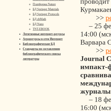
проводит
Платформа Nature
Курмакае
БД Springer Materials
БД Springer Protocols
>>
р
БД zbMath
– 25 фев
БД Nano
TNT-EBOOK
14:00 (мс
Легитимные интернет-ресурсы
Агроресурсы в сети Интернет
Варвара 
Библиографические БД
>>
р
Стандарты по составлению
библиографического списка
Journal C
литературы
импакт-ф
сравнива
междуна
журналы
– 18 фев
16:00 (мс