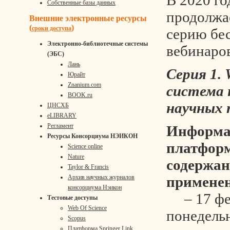
В 2020 го
Собственные базы данных
продолжа
Внешние электронные ресурсы
(
)
сроки доступа
серию бе
Электронно-библиотечные системы
вебинаров
(ЭБС)
Лань
Серия 1. 
Юрайт
Znanium.com
система 
BOOK.ru
научных 
ЦНСХБ
eLIBRARY
Регламент
Информа
Ресурсы Консорциума НЭИКОН
платформ
Science online
Nature
содержан
Taylor & Francis
Архив научных журналов
примене
консорциума Нэикон
– 17 фе
Тестовые доступы
Web Of Science
понедельн
Scopus
Платформа Springer Link