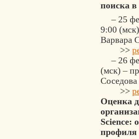
поиска в 
– 25 фев
9:00 (мск
Варвара 
>>
р
– 26 фев
(мск) – п
Соседова
>>
р
Оценка д
организа
Science: 
профиля 