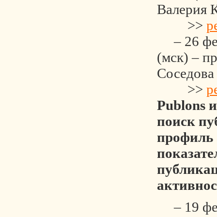
Валерия 
>>
р
– 26 фев
(мск) – п
Соседова
>>
р
Publons и
поиск пу
профиль 
показате
публика
активнос
– 19 фев