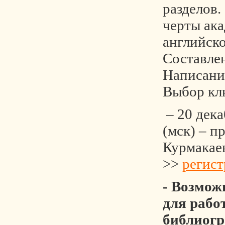
разделов
черты ак
английско
Составле
Написание
Выбор кл
– 20 дека
(мск) – п
Курмакае
>>
регист
- Возмож
для рабо
библиог