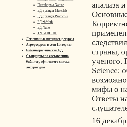
анализа и
Платформа Nature
БД Springer Materials
Основные
БД Springer Protocols
Корректн
БД zbMath
БД Nano
применен
TNT-EBOOK
Легитимные интернет-ресурсы
следствия
Агроресурсы в сети Интернет
страны, о
Библиографические БД
Стандарты по составлению
ученого.
библиографического списка
литературы
Science: 
возможно
мифы о н
Ответы н
слушател
16 декабр