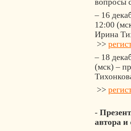
вопросы 
– 16 дека
12:00 (мс
Ирина Ти
>>
регис
– 18 дека
(мск) – п
Тихонков
>>
регис
-
Презен
автора и