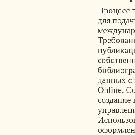
Процесс п
для подач
междунар
Требован
публикац
собствен
библиогр
данных с
Online. С
создание 
управлени
Использо
оформлен