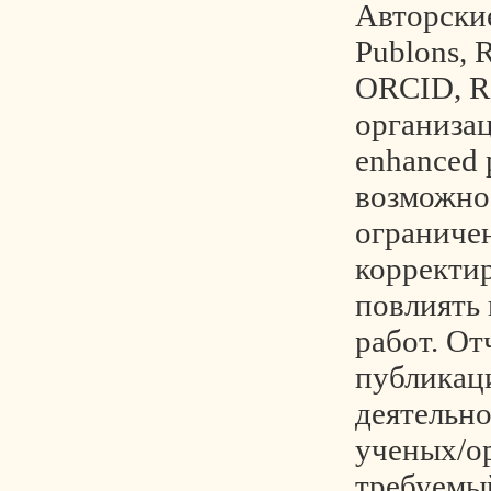
Авторски
Publons, 
ORCID, Re
организац
enhanced p
возможно
ограничен
корректи
повлиять
работ. От
публикац
деятельн
ученых/о
требуемы