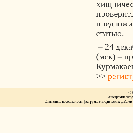
хищничес
проверить
предложи
статью.
– 24 дека
(мск) – п
Курмакае
>>
регист
© 
Башкирский госуд
Статистика посещаемости
|
загрузка методических файлов