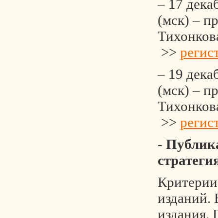
– 17 дека
(мск) – п
Тихонков
>>
регис
– 19 дека
(мск) – п
Тихонков
>>
регис
-
Публик
стратеги
Критерии
изданий. 
издания. 