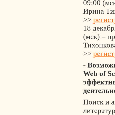
09:00 (мс
Ирина Ти
>>
регист
18 декабр
(мск) – п
Тихонков
>>
регист
- Возмож
Web of Sc
эффекти
деятельн
Поиск и 
литерату