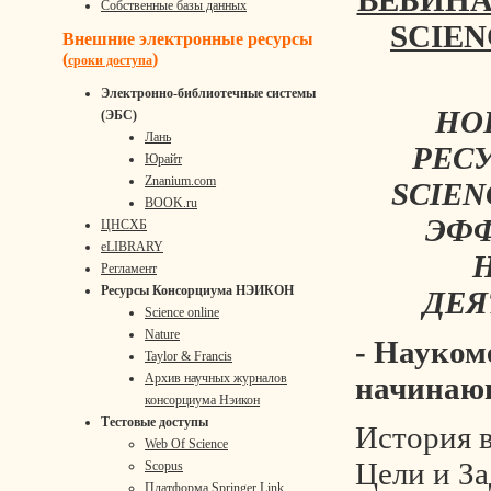
ВЕБИНА
Собственные базы данных
SCIE
Внешние электронные ресурсы
(
)
сроки доступа
Электронно-библиотечные системы
НО
(ЭБС)
Лань
РЕС
Юрайт
Znanium.com
SCIEN
BOOK.ru
ЭФ
ЦНСХБ
eLIBRARY
Регламент
Ресурсы Консорциума НЭИКОН
ДЕЯ
Science online
Nature
- Науком
Taylor & Francis
Архив научных журналов
начинаю
консорциума Нэикон
Тестовые доступы
История 
Web Of Science
Цели и За
Scopus
Платформа Springer Link