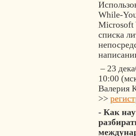
Использов
While-You
Microsoft
списка л
непосред
написании
– 23 дека
10:00 (мс
Валерия 
>>
регист
- Как на
разбират
междуна