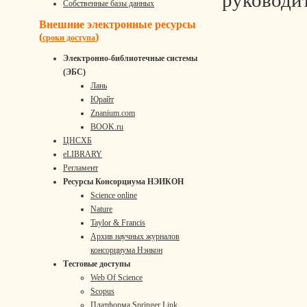
руководи
Собственные базы данных
Внешние электронные ресурсы
(
)
сроки доступа
Электронно-библиотечные системы
(ЭБС)
Лань
Юрайт
Znanium.com
BOOK.ru
ЦНСХБ
eLIBRARY
Регламент
Ресурсы Консорциума НЭИКОН
Science online
Nature
Taylor & Francis
Архив научных журналов
консорциума Нэикон
Тестовые доступы
Web Of Science
Scopus
Платформа Springer Link