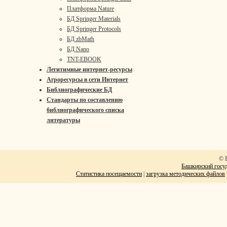
Платформа Nature
БД Springer Materials
БД Springer Protocols
БД zbMath
БД Nano
TNT-EBOOK
Легитимные интернет-ресурсы
Агроресурсы в сети Интернет
Библиографические БД
Стандарты по составлению
библиографического списка
литературы
© 
Башкирский госуд
Статистика посещаемости
|
загрузка методических файлов