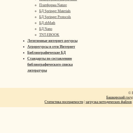
Платформа Nature
БД Springer Materials
БД Springer Protocols
БД zbMath
БД Nano
TNT-EBOOK
Легитимные интернет-ресурсы
Агроресурсы в сети Интернет
Библиографические БД
Стандарты по составлению
библиографического списка
литературы
© 
Башкирский госуд
Статистика посещаемости
|
загрузка методических файлов