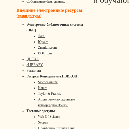
и обучаю
Собственные базы данных
Внешние электронные ресурсы
(
)
сроки доступа
Электронно-библиотечные системы
(ЭБС)
Лань
Юрайт
Znanium.com
BOOK.ru
ЦНСХБ
eLIBRARY
Регламент
Ресурсы Консорциума НЭИКОН
Science online
Nature
Taylor & Francis
Архив научных журналов
консорциума Нэикон
Тестовые доступы
Web Of Science
Scopus
Платформа Springer Link