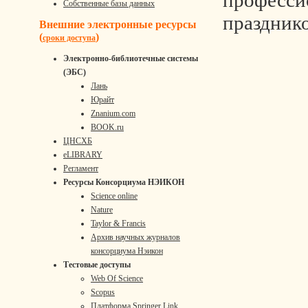
професси
Собственные базы данных
праздник
Внешние электронные ресурсы
(
)
сроки доступа
Электронно-библиотечные системы
(ЭБС)
Лань
Юрайт
Znanium.com
BOOK.ru
ЦНСХБ
eLIBRARY
Регламент
Ресурсы Консорциума НЭИКОН
Science online
Nature
Taylor & Francis
Архив научных журналов
консорциума Нэикон
Тестовые доступы
Web Of Science
Scopus
Платформа Springer Link