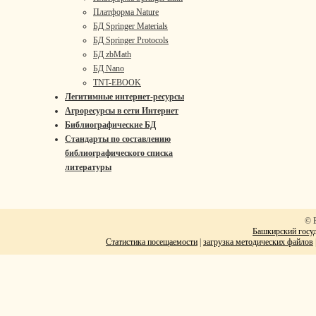
Платформа Nature
БД Springer Materials
БД Springer Protocols
БД zbMath
БД Nano
TNT-EBOOK
Легитимные интернет-ресурсы
Агроресурсы в сети Интернет
Библиографические БД
Стандарты по составлению
библиографического списка
литературы
© 
Башкирский госуд
Статистика посещаемости
|
загрузка методических файлов