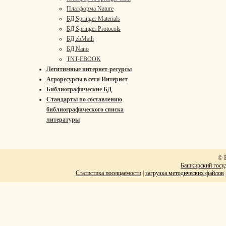
Платформа Nature
БД Springer Materials
БД Springer Protocols
БД zbMath
БД Nano
TNT-EBOOK
Легитимные интернет-ресурсы
Агроресурсы в сети Интернет
Библиографические БД
Стандарты по составлению
библиографического списка
литературы
© 
Башкирский госуд
Статистика посещаемости
|
загрузка методических файлов