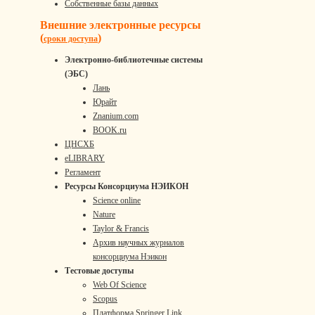
Собственные базы данных
Внешние электронные ресурсы
(
)
сроки доступа
Электронно-библиотечные системы
(ЭБС)
Лань
Юрайт
Znanium.com
BOOK.ru
ЦНСХБ
eLIBRARY
Регламент
Ресурсы Консорциума НЭИКОН
Science online
Nature
Taylor & Francis
Архив научных журналов
консорциума Нэикон
Тестовые доступы
Web Of Science
Scopus
Платформа Springer Link