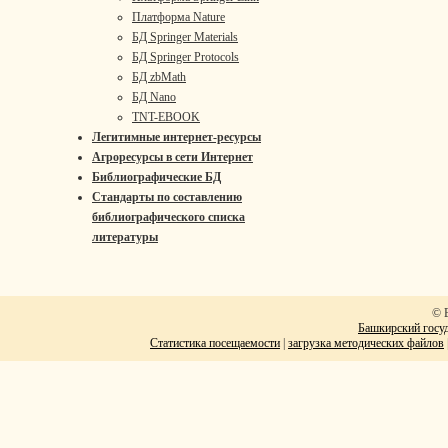
Платформа Nature
БД Springer Materials
БД Springer Protocols
БД zbMath
БД Nano
TNT-EBOOK
Легитимные интернет-ресурсы
Агроресурсы в сети Интернет
Библиографические БД
Стандарты по составлению
библиографического списка
литературы
© 
Башкирский госуд
Статистика посещаемости
|
загрузка методических файлов