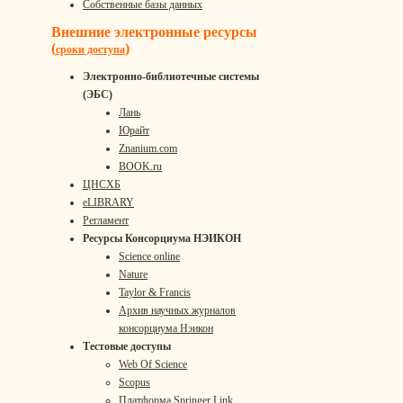
Собственные базы данных
Внешние электронные ресурсы
(
)
сроки доступа
Электронно-библиотечные системы
(ЭБС)
Лань
Юрайт
Znanium.com
BOOK.ru
ЦНСХБ
eLIBRARY
Регламент
Ресурсы Консорциума НЭИКОН
Science online
Nature
Taylor & Francis
Архив научных журналов
консорциума Нэикон
Тестовые доступы
Web Of Science
Scopus
Платформа Springer Link