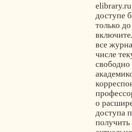
elibrary.r
доступе 
только до
включител
все журна
числе те
свободно
академико
корреспо
профессо
о расшир
доступа 
получить 