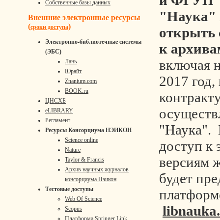
и ФГУП 
Собственные базы данных
"Наука"
Внешние электронные ресурсы
(
)
сроки доступа
открыть 
Электронно-библиотечные системы
к архива
(ЭБС)
включая 
Лань
Юрайт
2017 год,
Znanium.com
BOOK.ru
контракт
ЦНСХБ
осуществ
eLIBRARY
Регламент
"Наука".
Ресурсы Консорциума НЭИКОН
Science online
доступ к
Nature
версиям 
Taylor & Francis
Архив научных журналов
будет пре
консорциума Нэикон
Тестовые доступы
платфор
Web Of Science
libnauka
Scopus
Платформа Springer Link