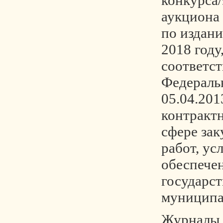
конкурса
аукциона 
по издан
2018 году
соответст
Федераль
05.04.20
контрактн
сфере зак
работ, ус
обеспече
государс
муниципа
Журналы 