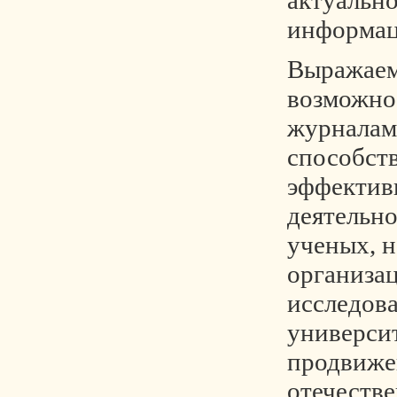
актуальн
информац
Выражаем
возможно
журналам
способств
эффектив
деятельн
ученых, 
организа
исследов
универси
продвиже
отечеств