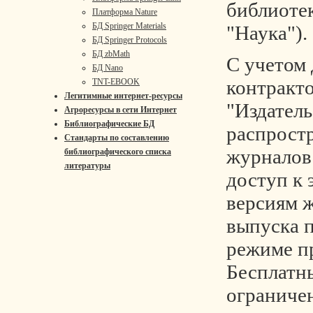
библиотек
Платформа Nature
БД Springer Materials
"Наука").
БД Springer Protocols
БД zbMath
С учетом
БД Nano
контракт
TNT-EBOOK
Легитимные интернет-ресурсы
"Издатель
Агроресурсы в сети Интернет
Библиографические БД
распрост
Стандарты по составлению
журналов
библиографического списка
литературы
доступ к
версиям ж
выпуска п
режиме п
Бесплатн
ограниче