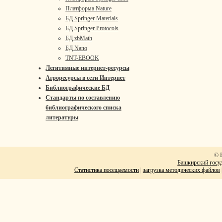
Платформа Nature
БД Springer Materials
БД Springer Protocols
БД zbMath
БД Nano
TNT-EBOOK
Легитимные интернет-ресурсы
Агроресурсы в сети Интернет
Библиографические БД
Стандарты по составлению
библиографического списка
литературы
© 
Башкирский госуд
Статистика посещаемости
|
загрузка методических файлов