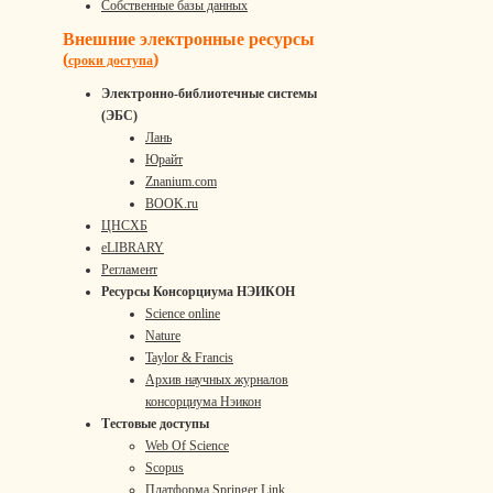
Собственные базы данных
Внешние электронные ресурсы
(
)
сроки доступа
Электронно-библиотечные системы
(ЭБС)
Лань
Юрайт
Znanium.com
BOOK.ru
ЦНСХБ
eLIBRARY
Регламент
Ресурсы Консорциума НЭИКОН
Science online
Nature
Taylor & Francis
Архив научных журналов
консорциума Нэикон
Тестовые доступы
Web Of Science
Scopus
Платформа Springer Link