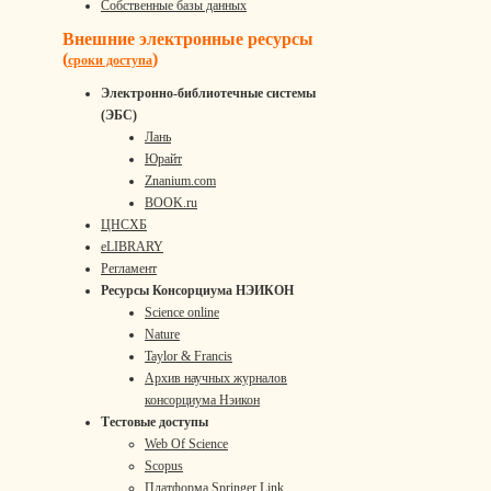
Собственные базы данных
Внешние электронные ресурсы
(
)
сроки доступа
Электронно-библиотечные системы
(ЭБС)
Лань
Юрайт
Znanium.com
BOOK.ru
ЦНСХБ
eLIBRARY
Регламент
Ресурсы Консорциума НЭИКОН
Science online
Nature
Taylor & Francis
Архив научных журналов
консорциума Нэикон
Тестовые доступы
Web Of Science
Scopus
Платформа Springer Link