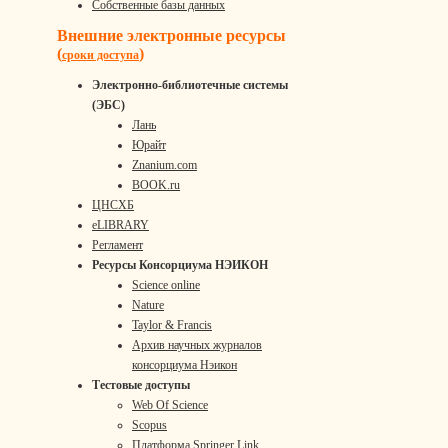
Собственные базы данных
Внешние электронные ресурсы
(
)
сроки доступа
Электронно-библиотечные системы
(ЭБС)
Лань
Юрайт
Znanium.com
BOOK.ru
ЦНСХБ
eLIBRARY
Регламент
Ресурсы Консорциума НЭИКОН
Science online
Nature
Taylor & Francis
Архив научных журналов
консорциума Нэикон
Тестовые доступы
Web Of Science
Scopus
Платформа Springer Link