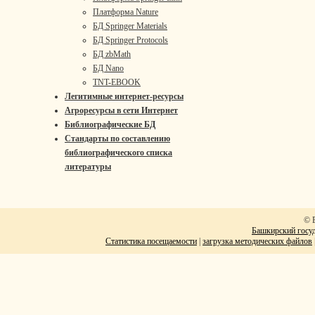
Платформа Nature
БД Springer Materials
БД Springer Protocols
БД zbMath
БД Nano
TNT-EBOOK
Легитимные интернет-ресурсы
Агроресурсы в сети Интернет
Библиографические БД
Стандарты по составлению
библиографического списка
литературы
© 
Башкирский госуд
Статистика посещаемости
|
загрузка методических файлов