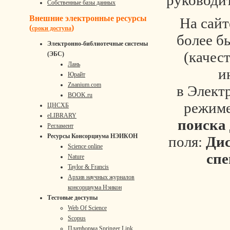
руководи
Собственные базы данных
Внешние электронные ресурсы
На сайт
(
)
сроки доступа
более б
Электронно-библиотечные системы
(качес
(ЭБС)
Лань
и
Юрайт
Znanium.com
в Элект
BOOK.ru
режим
ЦНСХБ
eLIBRARY
поиска
Регламент
Ресурсы Консорциума НЭИКОН
поля:
Ди
Science online
спе
Nature
Taylor & Francis
Архив научных журналов
консорциума Нэикон
Тестовые доступы
Web Of Science
Scopus
Платформа Springer Link