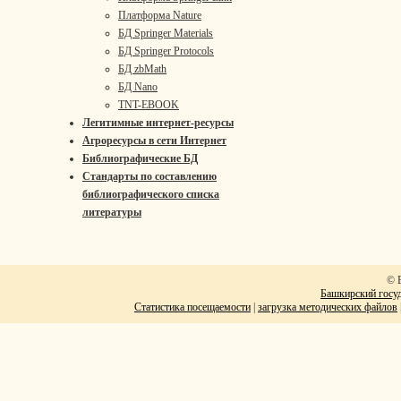
Платформа Nature
БД Springer Materials
БД Springer Protocols
БД zbMath
БД Nano
TNT-EBOOK
Легитимные интернет-ресурсы
Агроресурсы в сети Интернет
Библиографические БД
Стандарты по составлению
библиографического списка
литературы
© 
Башкирский госуд
Статистика посещаемости
|
загрузка методических файлов