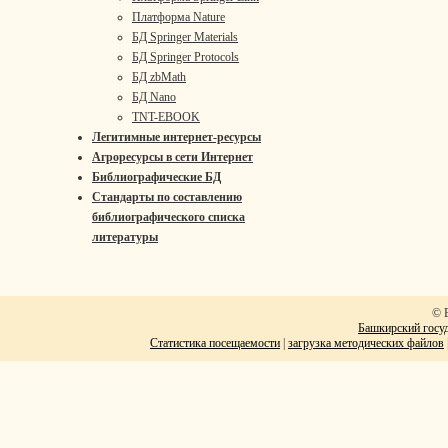
Платформа Nature
БД Springer Materials
БД Springer Protocols
БД zbMath
БД Nano
TNT-EBOOK
Легитимные интернет-ресурсы
Агроресурсы в сети Интернет
Библиографические БД
Стандарты по составлению
библиографического списка
литературы
© 
Башкирский госуд
Статистика посещаемости
|
загрузка методических файлов