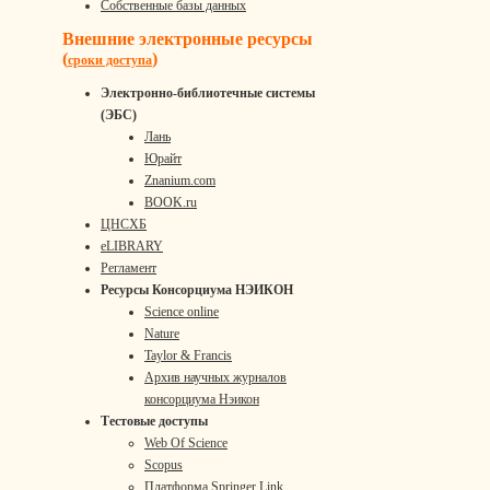
Собственные базы данных
Внешние электронные ресурсы
(
)
сроки доступа
Электронно-библиотечные системы
(ЭБС)
Лань
Юрайт
Znanium.com
BOOK.ru
ЦНСХБ
eLIBRARY
Регламент
Ресурсы Консорциума НЭИКОН
Science online
Nature
Taylor & Francis
Архив научных журналов
консорциума Нэикон
Тестовые доступы
Web Of Science
Scopus
Платформа Springer Link