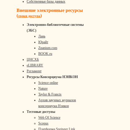
Собственные базы данных
Внешние электронные ресурсы
(
)
сроки доступа
Электронно-библиотечные системы
(ЭБС)
Лань
Юрайт
Znanium.com
BOOK.ru
ЦНСХБ
eLIBRARY
Регламент
Ресурсы Консорциума НЭИКОН
Science online
Nature
Taylor & Francis
Архив научных журналов
консорциума Нэикон
Тестовые доступы
Web Of Science
Scopus
Платформа Springer Link