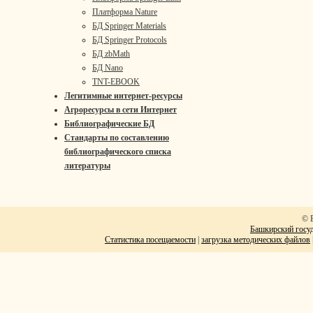
Платформа Nature
БД Springer Materials
БД Springer Protocols
БД zbMath
БД Nano
TNT-EBOOK
Легитимные интернет-ресурсы
Агроресурсы в сети Интернет
Библиографические БД
Стандарты по составлению
библиографического списка
литературы
© 
Башкирский госуд
Статистика посещаемости
|
загрузка методических файлов