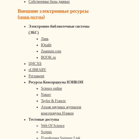
Собственные базы данных
Внешние электронные ресурсы
(
)
сроки доступа
Электронно-библиотечные системы
(ЭБС)
Лань
Юрайт
Znanium.com
BOOK.ru
ЦНСХБ
eLIBRARY
Регламент
Ресурсы Консорциума НЭИКОН
Science online
Nature
Taylor & Francis
Архив научных журналов
консорциума Нэикон
Тестовые доступы
Web Of Science
Scopus
Платформа Springer Link