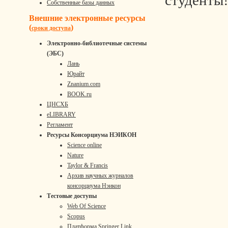
студенты
Собственные базы данных
Внешние электронные ресурсы
(
)
сроки доступа
Электронно-библиотечные системы
(ЭБС)
Лань
Юрайт
Znanium.com
BOOK.ru
ЦНСХБ
eLIBRARY
Регламент
Ресурсы Консорциума НЭИКОН
Science online
Nature
Taylor & Francis
Архив научных журналов
консорциума Нэикон
Тестовые доступы
Web Of Science
Scopus
Платформа Springer Link