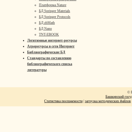
Платформа Nature
БД Springer Materials
БД Springer Protocols
БД zbMath
БД Nano
TNT-EBOOK
Легитимные интернет-ресурсы
Агроресурсы в сети Интернет
Библиографические БД
Стандарты по составлению
библиографического списка
литературы
© 
Башкирский госуд
Статистика посещаемости
|
загрузка методических файлов