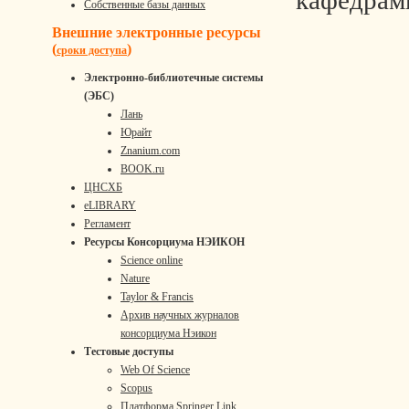
кафедрами
Собственные базы данных
Внешние электронные ресурсы
(
)
сроки доступа
Электронно-библиотечные системы
(ЭБС)
Лань
Юрайт
Znanium.com
BOOK.ru
ЦНСХБ
eLIBRARY
Регламент
Ресурсы Консорциума НЭИКОН
Science online
Nature
Taylor & Francis
Архив научных журналов
консорциума Нэикон
Тестовые доступы
Web Of Science
Scopus
Платформа Springer Link