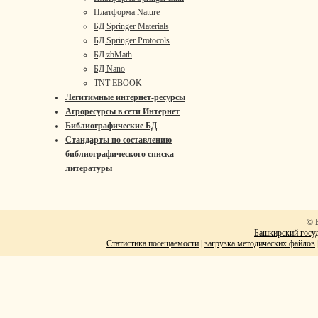
Платформа Nature
БД Springer Materials
БД Springer Protocols
БД zbMath
БД Nano
TNT-EBOOK
Легитимные интернет-ресурсы
Агроресурсы в сети Интернет
Библиографические БД
Стандарты по составлению
библиографического списка
литературы
© 
Башкирский госуд
Статистика посещаемости
|
загрузка методических файлов