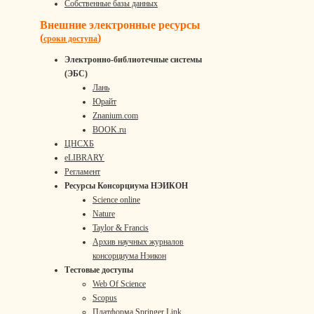
Собственные базы данных
Внешние электронные ресурсы
(
)
сроки доступа
Электронно-библиотечные системы
(ЭБС)
Лань
Юрайт
Znanium.com
BOOK.ru
ЦНСХБ
eLIBRARY
Регламент
Ресурсы Консорциума НЭИКОН
Science online
Nature
Taylor & Francis
Архив научных журналов
консорциума Нэикон
Тестовые доступы
Web Of Science
Scopus
Платформа Springer Link