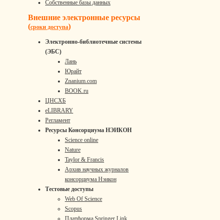
Собственные базы данных
Внешние электронные ресурсы
(
)
сроки доступа
Электронно-библиотечные системы
(ЭБС)
Лань
Юрайт
Znanium.com
BOOK.ru
ЦНСХБ
eLIBRARY
Регламент
Ресурсы Консорциума НЭИКОН
Science online
Nature
Taylor & Francis
Архив научных журналов
консорциума Нэикон
Тестовые доступы
Web Of Science
Scopus
Платформа Springer Link